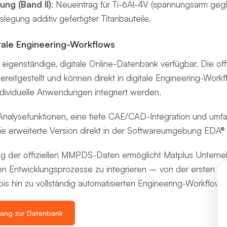
ung (Band II)
: Neueintrag für Ti-6Al-4V (spannungsarm geg
legung additiv gefertigter Titanbauteile.
gitale Engineering-Workflows
 eigenständige, digitale Online-Datenbank verfügbar. Die o
 bereitgestellt und können direkt in digitale Engineering-W
dividuelle Anwendungen integriert werden.
 Analysefunktionen, eine tiefe CAE/CAD-Integration und um
die erweiterte Version direkt in der Softwareumgebung EDA® 
lung der offiziellen MMPDS-Daten ermöglicht Matplus Unter
den Entwicklungsprozesse zu integrieren – von der ersten W
bis hin zu vollständig automatisierten Engineering-Workflows
gang zur Datenbank