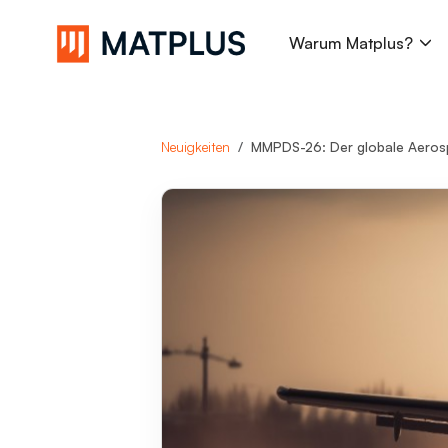
Warum Matplus?
Suche...
Neuigkeiten
MMPDS-26: Der globale Aerospace Werkstoff-Standard — J