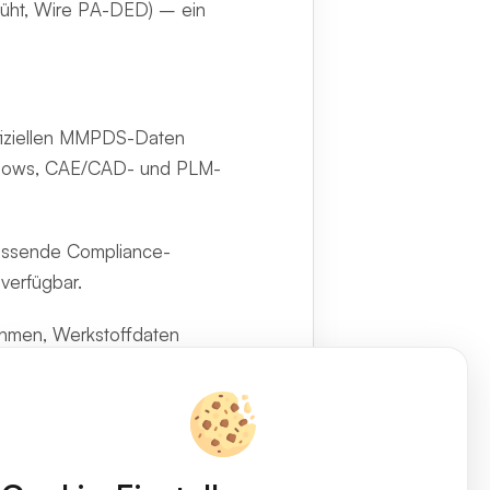
lüht, Wire PA-DED) – ein
ffiziellen MMPDS-Daten
orkflows, CAE/CAD- und PLM-
fassende Compliance-
verfügbar.
nehmen, Werkstoffdaten
erkstoffauswahl und der
.