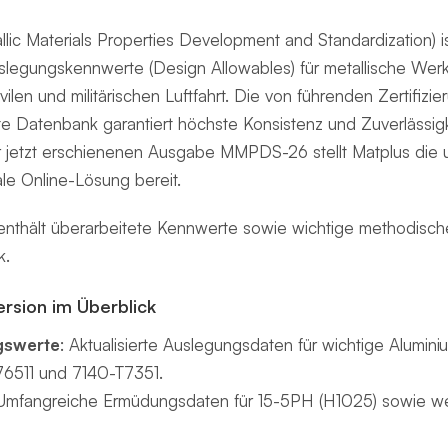
 Materials Properties Development and Standardization) ist
Auslegungskennwerte (Design Allowables) für metallische Wer
ilen und militärischen Luftfahrt. Die von führenden Zertifizi
Datenbank garantiert höchste Konsistenz und Zuverlässigk
r jetzt erschienenen Ausgabe MMPDS-26 stellt Matplus die u
ale Online-Lösung bereit.
thält überarbeitete Kennwerte sowie wichtige methodische
k.
ersion im Überblick
gswerte
: Aktualisierte Auslegungsdaten für wichtige Alumin
6511 und 7140-T7351.
 Umfangreiche Ermüdungsdaten für 15-5PH (H1025) sowie wei