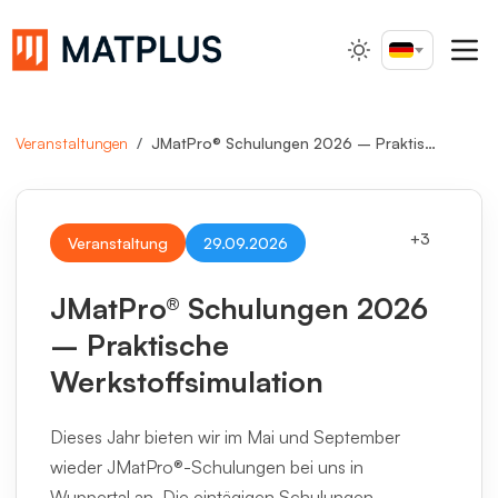
Deutsch
Suche...
Veranstaltungen
JMatPro® Schulungen 2026 – Praktische Werkstoffsimulation
+
3
Veranstaltung
29.09.2026
JMatPro® Schulungen 2026
– Praktische
Werkstoffsimulation
Dieses Jahr bieten wir im Mai und September
wieder JMatPro®-Schulungen bei uns in
Wuppertal an. Die eintägigen Schulungen