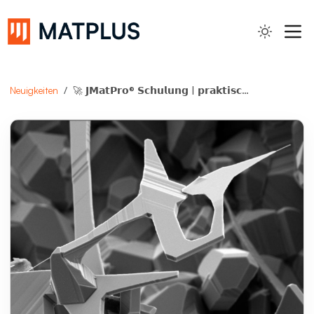
Suche...
Neuigkeiten
🚀 𝗝𝗠𝗮𝘁𝗣𝗿𝗼® 𝗦𝗰𝗵𝘂𝗹𝘂𝗻𝗴 | 𝗽𝗿𝗮𝗸𝘁𝗶𝘀𝗰𝗵𝗲 𝗪𝗲𝗿𝗸𝘀𝘁𝗼𝗳𝗳𝘀𝗶𝗺𝘂𝗹𝗮𝘁𝗶𝗼𝗻