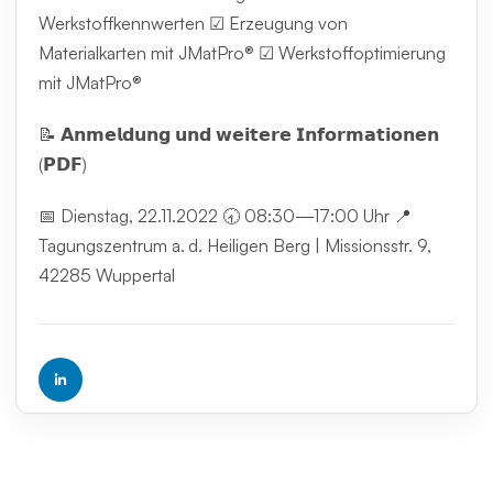
Werkstoffkennwerten ☑ Erzeugung von
Materialkarten mit JMatPro® ☑ Werkstoffoptimierung
mit JMatPro®
📝 𝗔𝗻𝗺𝗲𝗹𝗱𝘂𝗻𝗴 𝘂𝗻𝗱 𝘄𝗲𝗶𝘁𝗲𝗿𝗲 𝗜𝗻𝗳𝗼𝗿𝗺𝗮𝘁𝗶𝗼𝗻𝗲𝗻
(𝗣𝗗𝗙)
📅 Dienstag, 22.11.2022 🕣 08:30—17:00 Uhr 📍
Tagungszentrum a. d. Heiligen Berg | Missionsstr. 9,
42285 Wuppertal