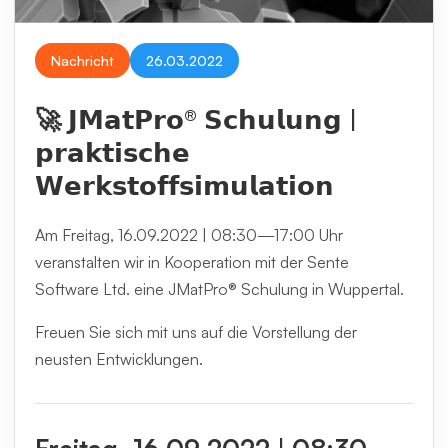
Nachricht
26.03.2022
🚀 𝗝𝗠𝗮𝘁𝗣𝗿𝗼® 𝗦𝗰𝗵𝘂𝗹𝘂𝗻𝗴 |
𝗽𝗿𝗮𝗸𝘁𝗶𝘀𝗰𝗵𝗲
𝗪𝗲𝗿𝗸𝘀𝘁𝗼𝗳𝗳𝘀𝗶𝗺𝘂𝗹𝗮𝘁𝗶𝗼𝗻
Am Freitag, 16.09.2022 | 08:30—17:00 Uhr
veranstalten wir in Kooperation mit der Sente
Software Ltd. eine JMatPro® Schulung in Wuppertal.
Freuen Sie sich mit uns auf die Vorstellung der
neusten Entwicklungen.
Freitag, 16.09.2022 | 08:30—