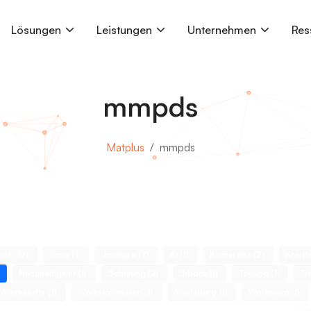
Lösungen
Leistungen
Unternehmen
Res
mmpds
Matplus
mmpds
Eda (12)
Icme (1)
Jmatpro (7)
Ki (1)
Konferenz (2)
Kreisl
)
Nachhaltigkeit (1)
Schulung (2)
Sibora (1)
Tagung (1)
Tr
Werkstoffe (1)
Werkstoffwissen (1)
Wolfsburg (1)
Workshop (5)