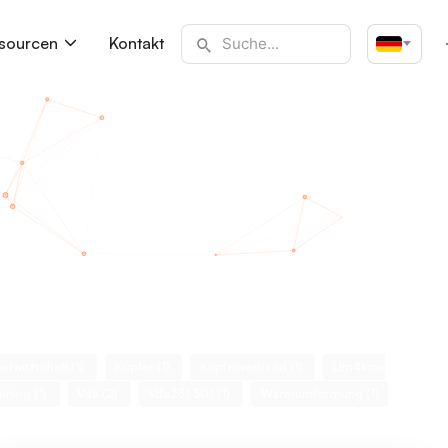
sourcen
Kontakt
Deutsch
aufwirtschaft (1)
Kupfer (1)
Kupferverband (1)
Llm4kmu
aining (1)
Vda (2)
Vda231 301 (1)
Warmumformung (1)